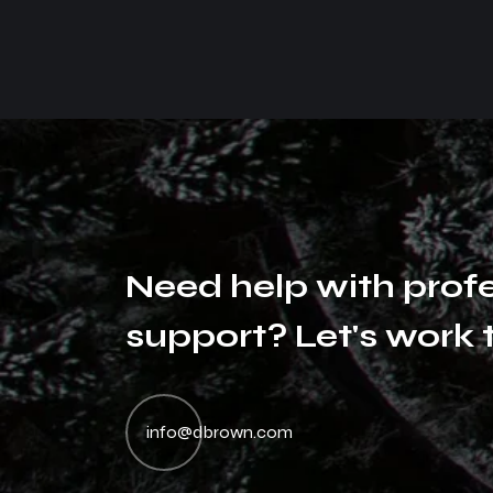
N
e
e
d
h
e
l
p
w
i
t
h
p
r
o
f
s
u
p
p
o
r
t
?
L
e
t
'
s
w
o
r
k
Dan entesque magna magna semper daibus elisan
D
neca aliuen risus morbi tristique senectus et netus
ne
info@dbrown.com
malesuada fames ac urpis egestas. Nullam miss
ma
muris ulvinar miss in the libero dictum.
mu