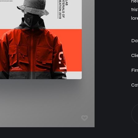
nec
tri
lor
Dat
Cli
Fi
Cat