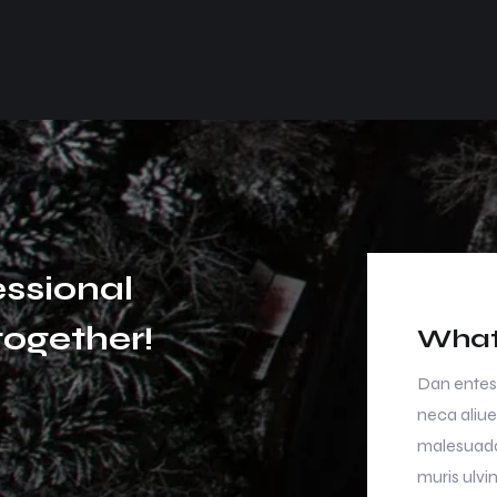
e
s
s
i
o
n
a
l
t
o
g
e
t
h
e
r
!
What 
an entesque magna magna semper daibus elisan
Dan entes
ca aliuen risus morbi tristique senectus et netus
neca aliue
lesuada fames ac urpis egestas. Nullam miss
malesuada
ris ulvinar miss in the libero dictum.
muris ulvin