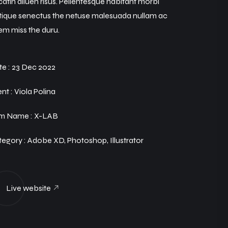
atin aliuen risus. Pellentesque habitant morbi
stique senectus the netuse malesuada nullam ac
em miss the duru.
e :
23 Dec 2022
ent :
Viola Polina
rm Name :
X-LAB
egory :
Adobe XD, Photoshop, Illustrator
Live website