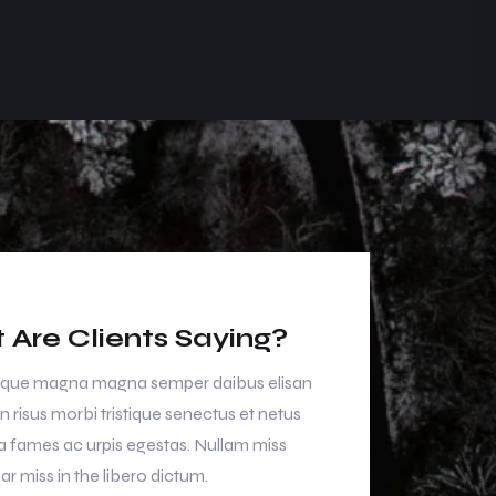
Are Clients Saying?
que magna magna semper daibus elisan
Dan entesque mag
n risus morbi tristique senectus et netus
neca aliuen risus m
 fames ac urpis egestas. Nullam miss
malesuada fames a
ar miss in the libero dictum.
muris ulvinar miss 