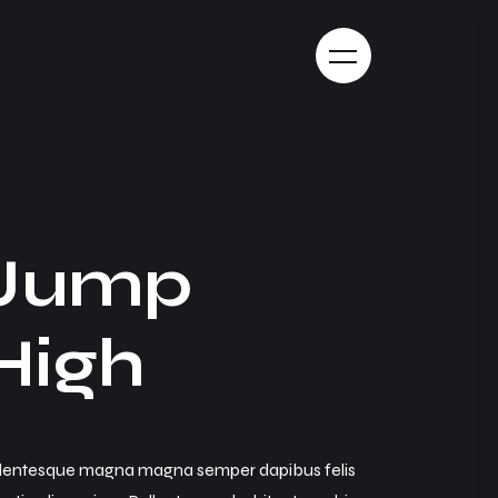
J
u
m
p
H
i
g
h
llentesque magna magna semper dapibus felis